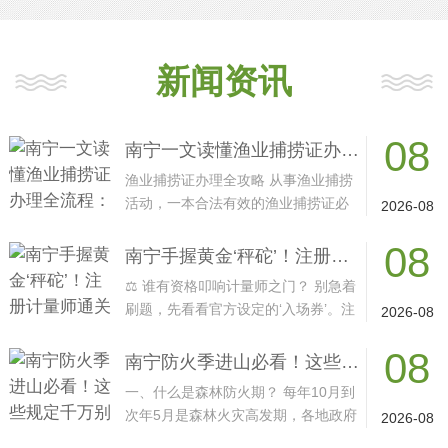
新闻资讯
08
南宁一文读懂渔业捕捞证办理全流程：从申请到拿证的捷径
渔业捕捞证办理全攻略 从事渔业捕捞
活动，一本合法有效的渔业捕捞证必
2026-08
不可少。这本证书···
08
南宁手握黄金‘秤砣’！注册计量师通关全攻略 避坑指南
⚖️ 谁有资格叩响计量师之门？ 别急着
刷题，先看看官方设定的‘入场券’。注
2026-08
册计量师···
08
南宁防火季进山必看！这些规定千万别踩雷
一、什么是森林防火期？ 每年10月到
次年5月是森林火灾高发期，各地政府
2026-08
会依据气候条件···